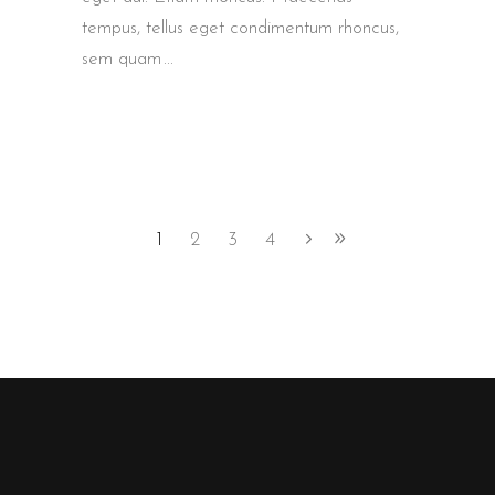
tempus, tellus eget condimentum rhoncus,
sem quam
1
2
3
4