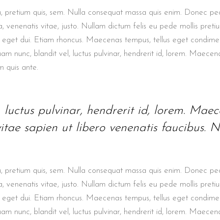
HTBOX IMAGE CAROUSEL
TEAM
, pretium quis, sem. Nulla consequat massa quis enim. Donec pede j
ERACTIVE IMAGE WITH
, venenatis vitae, justo. Nullam dictum felis eu pede mollis pretium.
PRODUCT LIST
XT
am eget dui. Etiam rhoncus. Maecenas tempus, tellus eget condim
GE GALLERY
nunc, blandit vel, luctus pulvinar, hendrerit id, lorem. Maecen
m quis ante.
uctus pulvinar, hendrerit id, lorem. Maec
tae sapien ut libero venenatis faucibus. N
, pretium quis, sem. Nulla consequat massa quis enim. Donec pede j
, venenatis vitae, justo. Nullam dictum felis eu pede mollis pretium.
am eget dui. Etiam rhoncus. Maecenas tempus, tellus eget condim
nunc, blandit vel, luctus pulvinar, hendrerit id, lorem. Maecen