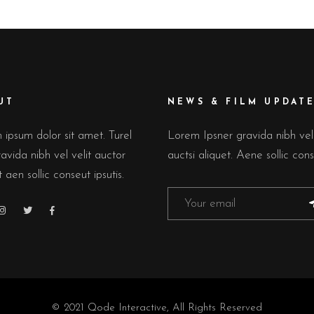
UT
NEWS & FILM UPDAT
ipsum dolor sit amet. Turel
Lorem Ipsner gravida nibh ve
avida nibh vel velit auctor
auctsi aliquet. Aene sollic cons
t aen sollic conseut ipsutis.
© 2021
Qode Interactive
, All Rights Reserved