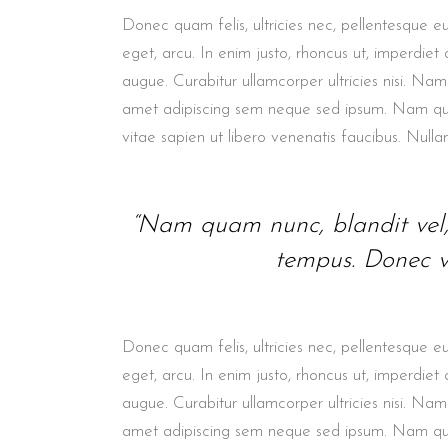
LIG
CONTACT FORM
Donec quam felis, ultricies nec, pellentesque eu
INT
eget, arcu. In enim justo, rhoncus ut, imperdiet a
ICON WITH TEXT
TE
augue. Curabitur ullamcorper ultricies nisi. N
BLOG LIST
IMA
amet adipiscing sem neque sed ipsum. Nam quam 
vitae sapien ut libero venenatis faucibus. Nulla
“Nam quam nunc, blandit vel, l
tempus. Donec vi
Donec quam felis, ultricies nec, pellentesque eu
eget, arcu. In enim justo, rhoncus ut, imperdiet a
augue. Curabitur ullamcorper ultricies nisi. N
amet adipiscing sem neque sed ipsum. Nam quam 