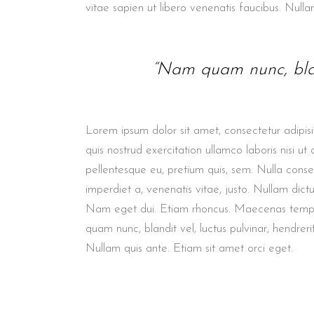
vitae sapien ut libero venenatis faucibus. Nulla
“Nam quam nunc, blandi
Lorem ipsum dolor sit amet, consectetur adipis
quis nostrud exercitation ullamco laboris nisi u
pellentesque eu, pretium quis, sem. Nulla conseq
imperdiet a, venenatis vitae, justo. Nullam dictum
Nam eget dui. Etiam rhoncus. Maecenas tempus
quam nunc, blandit vel, luctus pulvinar, hendre
Nullam quis ante. Etiam sit amet orci eget.