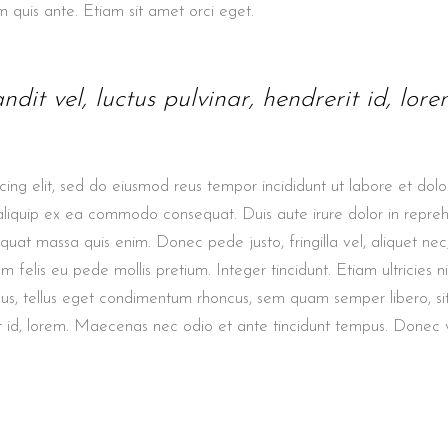
m quis ante. Etiam sit amet orci eget.
t vel, luctus pulvinar, hendrerit id, lor
icing elit, sed do eiusmod reus tempor incididunt ut labore et d
t aliquip ex ea commodo consequat. Duis aute irure dolor in repreh
uat massa quis enim. Donec pede justo, fringilla vel, aliquet nec, 
 felis eu pede mollis pretium. Integer tincidunt. Etiam ultricies nis
, tellus eget condimentum rhoncus, sem quam semper libero, s
rit id, lorem. Maecenas nec odio et ante tincidunt tempus. Donec v