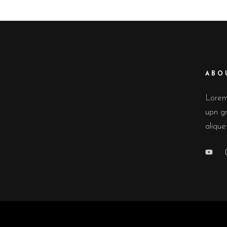
ABO
Lorem 
upn gr
alique