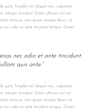
GALLERY
GALLERY
GALLERY
GALLERY
BLOCKQUOTE
usto, fringilla vel, aliquet nec, vulputate
 Integer tincidunt. Etiam ultricies nisi vel
CUSTOM FONT
entum rhoncus, sem quam semper libero, sit
as nec odio et ante tincidunt tempus. Donec
enas nec odio et ante tincidunt
ullam quis ante.”
usto, fringilla vel, aliquet nec, vulputate
 Integer tincidunt. Etiam ultricies nisi vel
entum rhoncus, sem quam semper libero, sit
as nec odio et ante tincidunt tempus. Donec