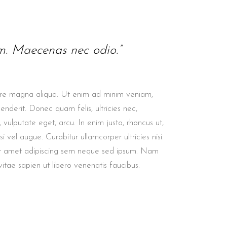
em. Maecenas nec odio.”
olore magna aliqua. Ut enim ad minim veniam,
enderit. Donec quam felis, ultricies nec,
vulputate eget, arcu. In enim justo, rhoncus ut,
i vel augue. Curabitur ullamcorper ultricies nisi.
it amet adipiscing sem neque sed ipsum. Nam
itae sapien ut libero venenatis faucibus.