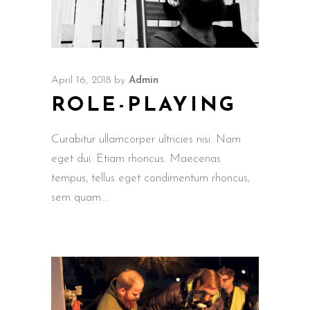
April 16, 2018
by
Admin
ROLE-PLAYING
Curabitur ullamcorper ultricies nisi. Nam
eget dui. Etiam rhoncus. Maecenas
tempus, tellus eget condimentum rhoncus,
sem quam