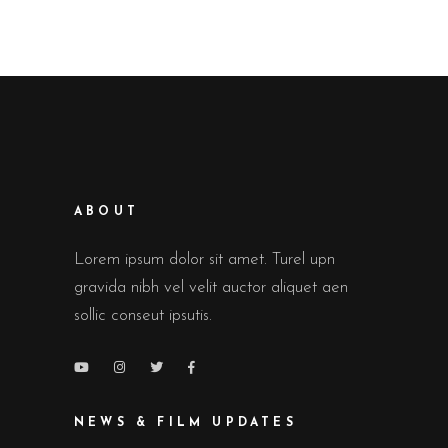
ABOUT
Lorem ipsum dolor sit amet. Turel upn
gravida nibh vel velit auctor aliquet aen
sollic conseut ipsutis.
NEWS & FILM UPDATES